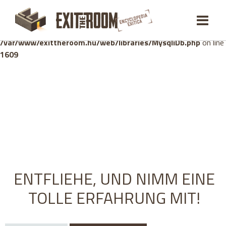
Warning
: mysqli_stmt::bind_param(): Number of variables
doesn't match number of parameters in prepared statement in
/var/www/exittheroom.hu/web/libraries/MysqliDb.php
on line
1609
ENTFLIEHE, UND NIMM EINE
TOLLE ERFAHRUNG MIT!