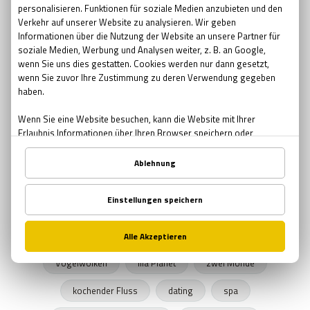
Pfingsten Bedeutung
kreative Geschenke
kreative
Brauerei
Bier bar
sommernacht
Sonnenwende
Sehenswürdigkeiten in Wien
urbane Legenden Wiens
Herbst
Herbstprogramm
verlassene Orte
verlassene Orte Wien
Junggesellenabschied
Exit The Game
Freizeitprogramme
UNICEF
Schule in der Kiste
SPENDEN
Zombies
Halloween 2019
Rätsel Quiz
Planet Erde
Erde
Graz
Vogelwolken
lila Planet
zwei Monde
kochender Fluss
dating
spa