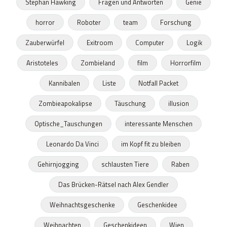
Stephan Hawking
Fragen und Antworten
Genie
horror
Roboter
team
Forschung
Zauberwürfel
Exitroom
Computer
Logik
Aristoteles
Zombieland
film
Horrorfilm
Kannibalen
Liste
Notfall Packet
Zombieapokalipse
Täuschung
illusion
Optische_Tauschungen
interessante Menschen
Leonardo Da Vinci
im Kopf fit zu bleiben
Gehirnjogging
schlausten Tiere
Raben
Das Brücken-Rätsel nach Alex Gendler
Weihnachtsgeschenke
Geschenkidee
Weihnachten
Geschenkideen
Wien