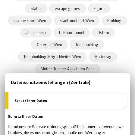
Statue
escape games
Figure
escape room Wien
Stadtrundfahrt Wien
Frühling
Zeitkapseln
U-Bahn Tunnel
Ostern
Ostern in Wien
Teambuilding
Teambuilding Möglichkeiten Wien
Muttertag
Mutter-Tochter Aktivitäten Wien
Geschenke zum Muttertag
Marvel
Comsics
Buchläden in Wien
Prüfung
Prüfungszeit
Schulende
Programmideen Wien
Teambildung
Verjüngung
Wellness
Wiedergeburt
Regeneration
Erholung
Pfingsten