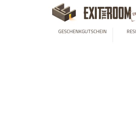
Warning
: mysqli_stmt::bind_param(): Number of variables doesn
GESCHENKGUTSCHEIN
RES