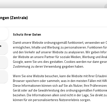
Wi
M
G
M