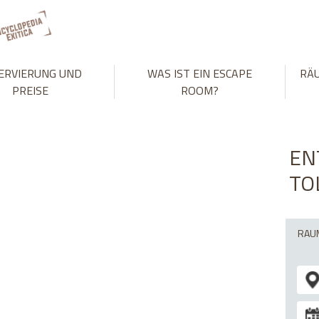
't match number of parameters in prepared statement in
/var/www
ERVIERUNG UND
WAS IST EIN ESCAPE
RÄ
PREISE
ROOM?
EN
TO
RAU