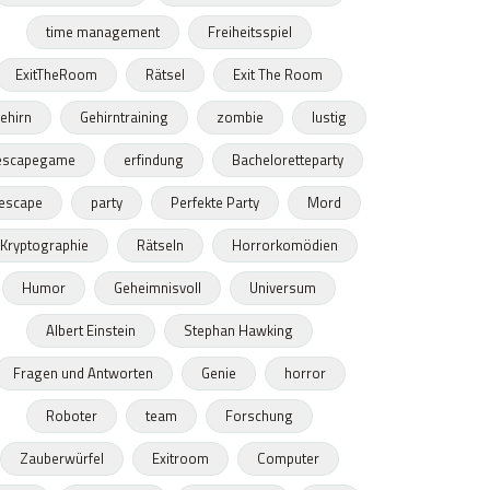
time management
Freiheitsspiel
ExitTheRoom
Rätsel
Exit The Room
ehirn
Gehirntraining
zombie
lustig
escapegame
erfindung
Bacheloretteparty
escape
party
Perfekte Party
Mord
Kryptographie
Rätseln
Horrorkomödien
Humor
Geheimnisvoll
Universum
Albert Einstein
Stephan Hawking
Fragen und Antworten
Genie
horror
Roboter
team
Forschung
Zauberwürfel
Exitroom
Computer