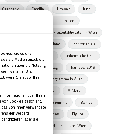
Geschenk
Familie
Umwelt
Kino
Programme
escaperoom
en Sehenswürdigkeiten
Freizeitaktivitäten in Wien
örder
Morde in Deutschland
horror spiele
eschenkgutschein
Gruft
unheimliche Orte
ind-boggling
Valentinstag
karneval 2019
Fasching Wien
Programme in Wien
internationaler frauentag
8. März
frauentag geschenke
Geheimnis
Bombe
Statue
escape games
Figure
escape room Wien
Stadtrundfahrt Wien