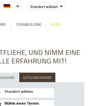
Standort wählen
/exittheroom.hu/web/libraries/MysqliDb.php
on line
1609
UME
TEAMBUILDING
BLOG
TFLIEHE, UND NIMM EINE
LLE ERFAHRUNG MIT!
M BUCHEN
GUTSCHEIN KAUFEN