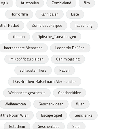
Logik
Aristoteles
Zombieland
film
Horrorfilm
Kannibalen
Liste
tfall Packet
Zombieapokalipse
Täuschung
illusion
Optische_Tauschungen
interessante Menschen
Leonardo Da Vinci
im Kopf fit zu bleiben
Gehirnjogging
schlausten Tiere
Raben
Das Brücken-Rätsel nach Alex Gendler
Weihnachtsgeschenke
Geschenkidee
Weihnachten
Geschenkideen
Wien
xit the Room Wien
Escape Spiel
Geschenke
Gutschein
Geschenktipp
Spiel