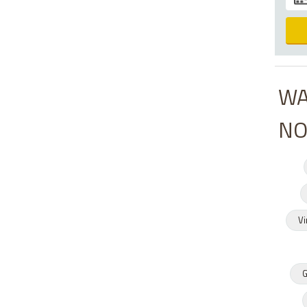
WA
NO
Vi
G