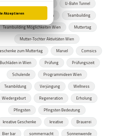
Frühling
Zeitkapseln
U-Bahn Tunnel
Ostern
Ostern in Wien
Teambuilding
Teambuilding Möglichkeiten Wien
Muttertag
Mutter-Tochter Aktivitäten Wien
eschenke zum Muttertag
Marvel
Comsics
Buchläden in Wien
Prüfung
Prüfungszeit
Schulende
Programmideen Wien
Teambildung
Verjüngung
Wellness
Wiedergeburt
Regeneration
Erholung
Pfingsten
Pfingsten Bedeutung
kreative Geschenke
kreative
Brauerei
Bier bar
sommernacht
Sonnenwende