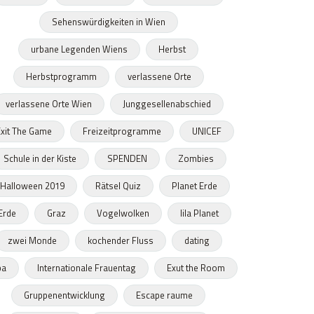
Sehenswürdigkeiten in Wien
urbane Legenden Wiens
Herbst
Herbstprogramm
verlassene Orte
verlassene Orte Wien
Junggesellenabschied
xit The Game
Freizeitprogramme
UNICEF
Schule in der Kiste
SPENDEN
Zombies
Halloween 2019
Rätsel Quiz
Planet Erde
Erde
Graz
Vogelwolken
lila Planet
zwei Monde
kochender Fluss
dating
pa
Internationale Frauentag
Exut the Room
Gruppenentwicklung
Escape raume