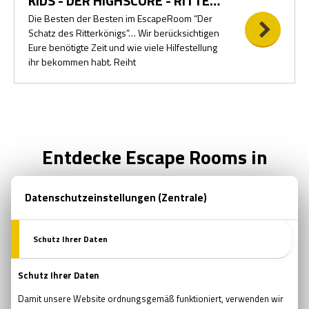
KIDS - DER HIGHSCORE - RITTERKÖNIG
Die Besten der Besten im EscapeRoom “Der
Schatz des Ritterkönigs”… Wir berücksichtigen
Eure benötigte Zeit und wie viele Hilfestellung
ihr bekommen habt. Reiht
Entdecke Escape Rooms in
anderen Städten!
ESCAPE ROOMS IN WIEN
Schau die neuesten und besten Escape Rooms
in Wien!