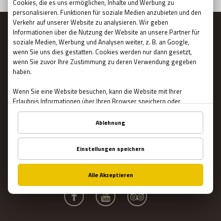
MENÜ
Hauptseite
Geschenkgutschein
Reservierung und Preise
WAS IST EIN ESCAPE ROOM?
Räume
Teambuilding
Teamcoaching
Blog