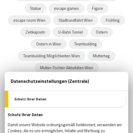
Statue
escape games
Figure
escape room Wien
Stadtrundfahrt Wien
Frühling
Zeitkapseln
U-Bahn Tunnel
Ostern
Ostern in Wien
Teambuilding
Teambuilding Möglichkeiten Wien
Muttertag
Mutter-Tochter Aktivitäten Wien
Geschenke zum Muttertag
Marvel
Comsics
Buchläden in Wien
Prüfung
Prüfungszeit
Schulende
Programmideen Wien
Teambildung
Verjüngung
Wellness
Wiedergeburt
Regeneration
Erholung
Pfingsten