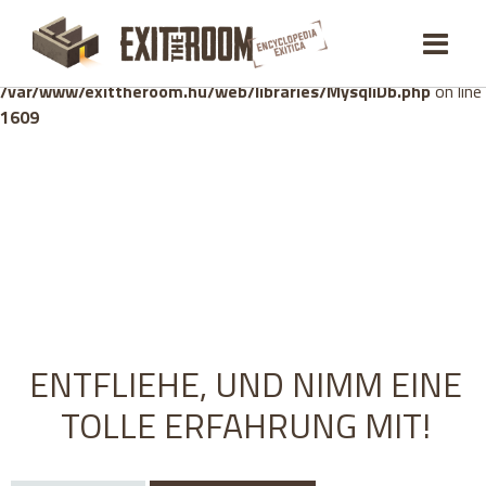
Warning
: mysqli_stmt::bind_param(): Number of variables
doesn't match number of parameters in prepared statement in
/var/www/exittheroom.hu/web/libraries/MysqliDb.php
on line
1609
ENTFLIEHE, UND NIMM EINE
TOLLE ERFAHRUNG MIT!