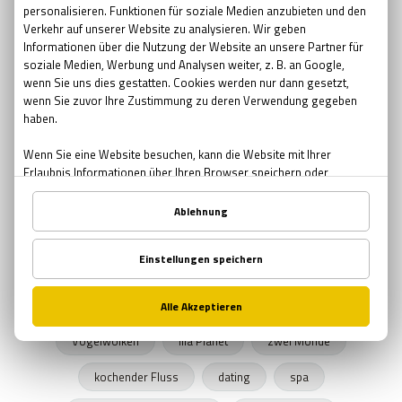
Pfingsten Bedeutung
kreative Geschenke
kreative
Brauerei
Bier bar
sommernacht
Sonnenwende
Sehenswürdigkeiten in Wien
urbane Legenden Wiens
Herbst
Herbstprogramm
verlassene Orte
verlassene Orte Wien
Junggesellenabschied
Exit The Game
Freizeitprogramme
UNICEF
Schule in der Kiste
SPENDEN
Zombies
Halloween 2019
Rätsel Quiz
Planet Erde
Erde
Graz
Vogelwolken
lila Planet
zwei Monde
kochender Fluss
dating
spa