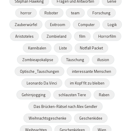
Stephan Hawking
Fragen und Antworten
Genie
horror
Roboter
team
Forschung
Zauberwürfel
Exitroom
Computer
Logik
Aristoteles
Zombieland
film
Horrorfilm
Kannibalen
Liste
Notfall Packet
Zombieapokalipse
Täuschung
illusion
Optische_Tauschungen
interessante Menschen
Leonardo Da Vinci
im Kopf fit zu bleiben
Gehirnjogging
schlausten Tiere
Raben
Das Brücken-Rätsel nach Alex Gendler
Weihnachtsgeschenke
Geschenkidee
Weihnachten
Geschenkideen
Wien