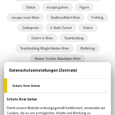
Statue
escape games
Figure
escape room Wien
Stadtrundfahrt Wien
Frühling
Zeitkapseln
U-Bahn Tunnel
Ostern
Ostern in Wien
Teambuilding
Teambuilding Möglichkeiten Wien
Muttertag
Mutter-Tochter Aktivitäten Wien
Geschenke zum Muttertag
Marvel
Comsics
Buchläden in Wien
Prüfung
Prüfungszeit
Schulende
Programmideen Wien
Teambildung
Verjüngung
Wellness
Wiedergeburt
Regeneration
Erholung
Pfingsten