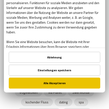
Pfingsten Bedeutung
kreative Geschenke
kreative
Brauerei
Bier bar
sommernacht
Sonnenwende
Sehenswürdigkeiten in Wien
urbane Legenden Wiens
Herbst
Herbstprogramm
verlassene Orte
verlassene Orte Wien
Junggesellenabschied
Exit The Game
Freizeitprogramme
UNICEF
Schule in der Kiste
SPENDEN
Zombies
Halloween 2019
Rätsel Quiz
Planet Erde
Erde
Graz
Vogelwolken
lila Planet
zwei Monde
kochender Fluss
dating
spa