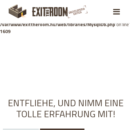
Warning
: mysqli_stmt::bind_param(): Number of variables
doesn't match number of parameters in prepared statement in
/var/www/exittheroom.hu/web/libraries/MysqliDb.php
on line
1609
ENTFLIEHE, UND NIMM EINE
TOLLE ERFAHRUNG MIT!