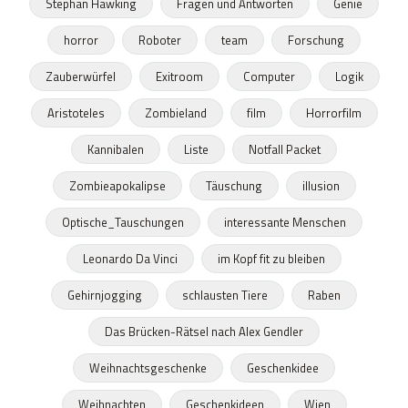
Stephan Hawking
Fragen und Antworten
Genie
horror
Roboter
team
Forschung
Zauberwürfel
Exitroom
Computer
Logik
Aristoteles
Zombieland
film
Horrorfilm
Kannibalen
Liste
Notfall Packet
Zombieapokalipse
Täuschung
illusion
Optische_Tauschungen
interessante Menschen
Leonardo Da Vinci
im Kopf fit zu bleiben
Gehirnjogging
schlausten Tiere
Raben
Das Brücken-Rätsel nach Alex Gendler
Weihnachtsgeschenke
Geschenkidee
Weihnachten
Geschenkideen
Wien