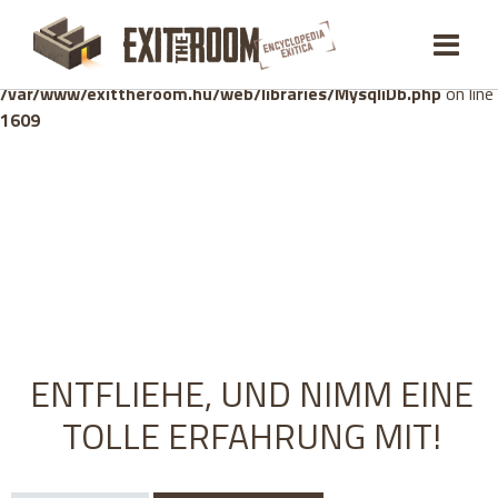
Warning
: mysqli_stmt::bind_param(): Number of variables
doesn't match number of parameters in prepared statement in
/var/www/exittheroom.hu/web/libraries/MysqliDb.php
on line
1609
ENTFLIEHE, UND NIMM EINE
TOLLE ERFAHRUNG MIT!