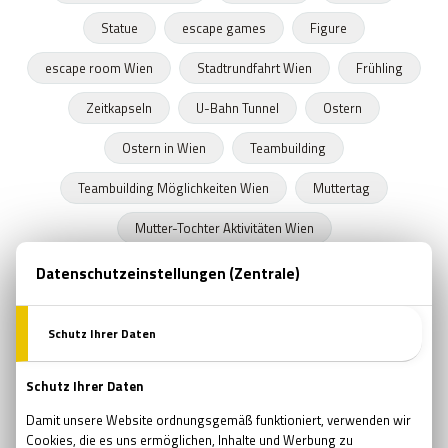
Statue
escape games
Figure
escape room Wien
Stadtrundfahrt Wien
Frühling
Zeitkapseln
U-Bahn Tunnel
Ostern
Ostern in Wien
Teambuilding
Teambuilding Möglichkeiten Wien
Muttertag
Mutter-Tochter Aktivitäten Wien
Geschenke zum Muttertag
Marvel
Comsics
Buchläden in Wien
Prüfung
Prüfungszeit
Schulende
Programmideen Wien
Teambildung
Verjüngung
Wellness
Wiedergeburt
Regeneration
Erholung
Pfingsten