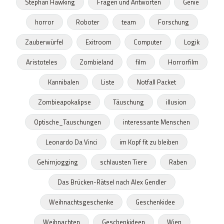
Stephan Hawking
Fragen und Antworten
Genie
horror
Roboter
team
Forschung
Zauberwürfel
Exitroom
Computer
Logik
Aristoteles
Zombieland
film
Horrorfilm
Kannibalen
Liste
Notfall Packet
Zombieapokalipse
Täuschung
illusion
Optische_Tauschungen
interessante Menschen
Leonardo Da Vinci
im Kopf fit zu bleiben
Gehirnjogging
schlausten Tiere
Raben
Das Brücken-Rätsel nach Alex Gendler
Weihnachtsgeschenke
Geschenkidee
Weihnachten
Geschenkideen
Wien