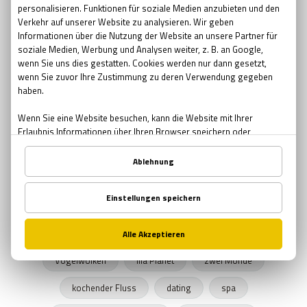
Pfingsten Bedeutung
kreative Geschenke
kreative
Brauerei
Bier bar
sommernacht
Sonnenwende
Sehenswürdigkeiten in Wien
urbane Legenden Wiens
Herbst
Herbstprogramm
verlassene Orte
verlassene Orte Wien
Junggesellenabschied
Exit The Game
Freizeitprogramme
UNICEF
Schule in der Kiste
SPENDEN
Zombies
Halloween 2019
Rätsel Quiz
Planet Erde
Erde
Graz
Vogelwolken
lila Planet
zwei Monde
kochender Fluss
dating
spa