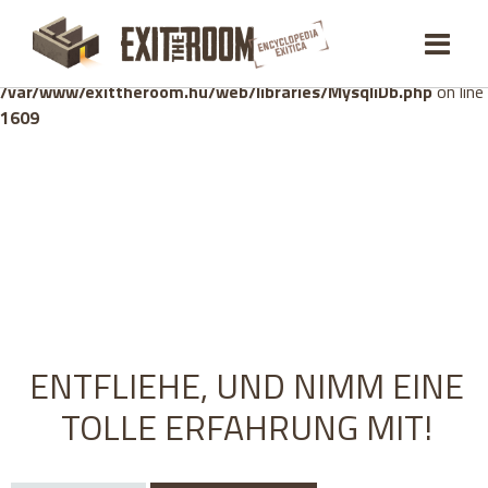
Warning
: mysqli_stmt::bind_param(): Number of variables
doesn't match number of parameters in prepared statement in
/var/www/exittheroom.hu/web/libraries/MysqliDb.php
on line
1609
ENTFLIEHE, UND NIMM EINE
TOLLE ERFAHRUNG MIT!