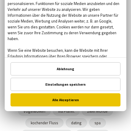
Pfingsten Bedeutung
kreative Geschenke
kreative
Brauerei
Bier bar
sommernacht
Sonnenwende
Sehenswürdigkeiten in Wien
urbane Legenden Wiens
Herbst
Herbstprogramm
verlassene Orte
verlassene Orte Wien
Junggesellenabschied
Exit The Game
Freizeitprogramme
UNICEF
Schule in der Kiste
SPENDEN
Zombies
Halloween 2019
Rätsel Quiz
Planet Erde
Erde
Graz
Vogelwolken
lila Planet
zwei Monde
kochender Fluss
dating
spa