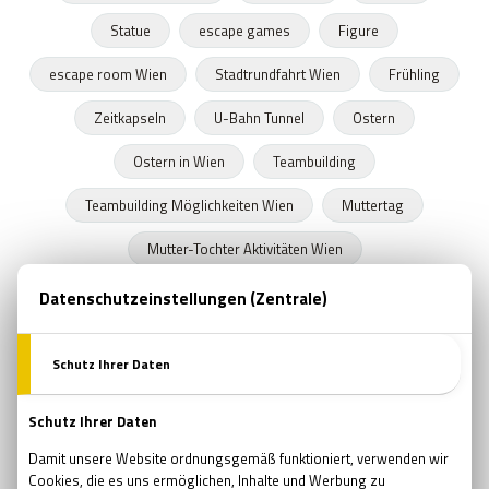
Statue
escape games
Figure
escape room Wien
Stadtrundfahrt Wien
Frühling
Zeitkapseln
U-Bahn Tunnel
Ostern
Ostern in Wien
Teambuilding
Teambuilding Möglichkeiten Wien
Muttertag
Mutter-Tochter Aktivitäten Wien
Geschenke zum Muttertag
Marvel
Comsics
Buchläden in Wien
Prüfung
Prüfungszeit
Schulende
Programmideen Wien
Teambildung
Verjüngung
Wellness
Wiedergeburt
Regeneration
Erholung
Pfingsten