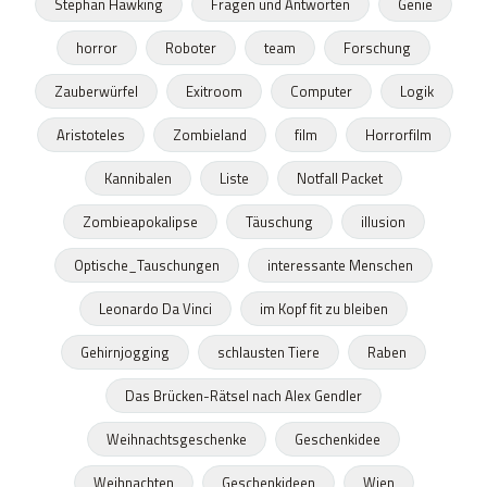
Stephan Hawking
Fragen und Antworten
Genie
horror
Roboter
team
Forschung
Zauberwürfel
Exitroom
Computer
Logik
Aristoteles
Zombieland
film
Horrorfilm
Kannibalen
Liste
Notfall Packet
Zombieapokalipse
Täuschung
illusion
Optische_Tauschungen
interessante Menschen
Leonardo Da Vinci
im Kopf fit zu bleiben
Gehirnjogging
schlausten Tiere
Raben
Das Brücken-Rätsel nach Alex Gendler
Weihnachtsgeschenke
Geschenkidee
Weihnachten
Geschenkideen
Wien