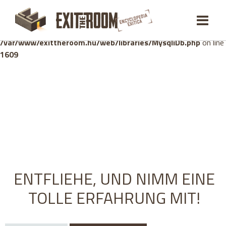
Warning
: mysqli_stmt::bind_param(): Number of variables
doesn't match number of parameters in prepared statement in
/var/www/exittheroom.hu/web/libraries/MysqliDb.php
on line
1609
ENTFLIEHE, UND NIMM EINE
TOLLE ERFAHRUNG MIT!