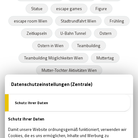
Statue
escape games
Figure
escape room Wien
Stadtrundfahrt Wien
Frühling
Zeitkapseln
U-Bahn Tunnel
Ostern
Ostern in Wien
Teambuilding
Teambuilding Möglichkeiten Wien
Muttertag
Mutter-Tochter Aktivitäten Wien
Geschenke zum Muttertag
Marvel
Comsics
Buchläden in Wien
Prüfung
Prüfungszeit
Schulende
Programmideen Wien
Teambildung
Verjüngung
Wellness
Wiedergeburt
Regeneration
Erholung
Pfingsten