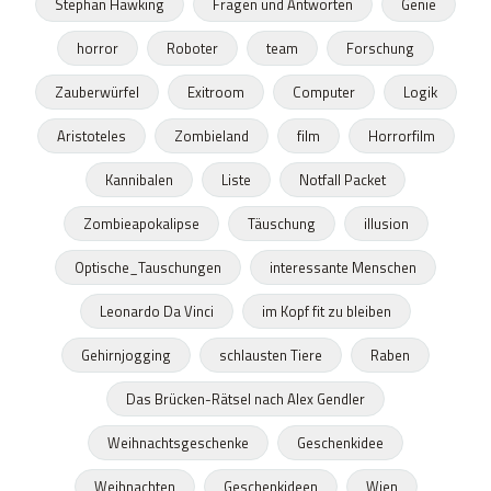
Stephan Hawking
Fragen und Antworten
Genie
horror
Roboter
team
Forschung
Zauberwürfel
Exitroom
Computer
Logik
Aristoteles
Zombieland
film
Horrorfilm
Kannibalen
Liste
Notfall Packet
Zombieapokalipse
Täuschung
illusion
Optische_Tauschungen
interessante Menschen
Leonardo Da Vinci
im Kopf fit zu bleiben
Gehirnjogging
schlausten Tiere
Raben
Das Brücken-Rätsel nach Alex Gendler
Weihnachtsgeschenke
Geschenkidee
Weihnachten
Geschenkideen
Wien