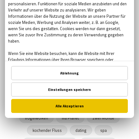
Pfingsten Bedeutung
kreative Geschenke
kreative
Brauerei
Bier bar
sommernacht
Sonnenwende
Sehenswürdigkeiten in Wien
urbane Legenden Wiens
Herbst
Herbstprogramm
verlassene Orte
verlassene Orte Wien
Junggesellenabschied
Exit The Game
Freizeitprogramme
UNICEF
Schule in der Kiste
SPENDEN
Zombies
Halloween 2019
Rätsel Quiz
Planet Erde
Erde
Graz
Vogelwolken
lila Planet
zwei Monde
kochender Fluss
dating
spa