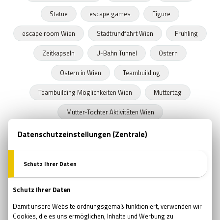
Statue
escape games
Figure
escape room Wien
Stadtrundfahrt Wien
Frühling
Zeitkapseln
U-Bahn Tunnel
Ostern
Ostern in Wien
Teambuilding
Teambuilding Möglichkeiten Wien
Muttertag
Mutter-Tochter Aktivitäten Wien
Geschenke zum Muttertag
Marvel
Comsics
Buchläden in Wien
Prüfung
Prüfungszeit
Schulende
Programmideen Wien
Teambildung
Verjüngung
Wellness
Wiedergeburt
Regeneration
Erholung
Pfingsten