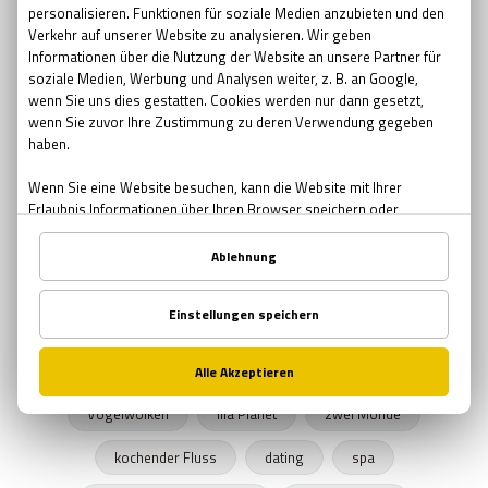
Pfingsten Bedeutung
kreative Geschenke
kreative
Brauerei
Bier bar
sommernacht
Sonnenwende
Sehenswürdigkeiten in Wien
urbane Legenden Wiens
Herbst
Herbstprogramm
verlassene Orte
verlassene Orte Wien
Junggesellenabschied
Exit The Game
Freizeitprogramme
UNICEF
Schule in der Kiste
SPENDEN
Zombies
Halloween 2019
Rätsel Quiz
Planet Erde
Erde
Graz
Vogelwolken
lila Planet
zwei Monde
kochender Fluss
dating
spa