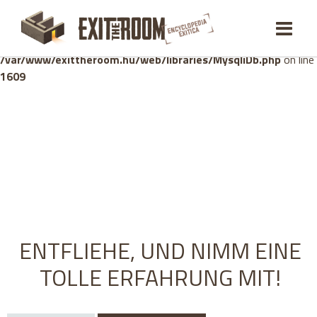
Warning
: mysqli_stmt::bind_param(): Number of variables
doesn't match number of parameters in prepared statement in
/var/www/exittheroom.hu/web/libraries/MysqliDb.php
on line
1609
ENTFLIEHE, UND NIMM EINE
TOLLE ERFAHRUNG MIT!