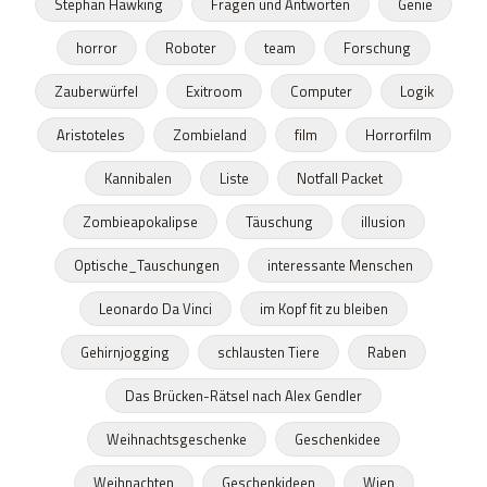
Stephan Hawking
Fragen und Antworten
Genie
horror
Roboter
team
Forschung
Zauberwürfel
Exitroom
Computer
Logik
Aristoteles
Zombieland
film
Horrorfilm
Kannibalen
Liste
Notfall Packet
Zombieapokalipse
Täuschung
illusion
Optische_Tauschungen
interessante Menschen
Leonardo Da Vinci
im Kopf fit zu bleiben
Gehirnjogging
schlausten Tiere
Raben
Das Brücken-Rätsel nach Alex Gendler
Weihnachtsgeschenke
Geschenkidee
Weihnachten
Geschenkideen
Wien