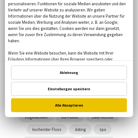
Pfingsten Bedeutung
kreative Geschenke
kreative
Brauerei
Bier bar
sommernacht
Sonnenwende
Sehenswürdigkeiten in Wien
urbane Legenden Wiens
Herbst
Herbstprogramm
verlassene Orte
verlassene Orte Wien
Junggesellenabschied
Exit The Game
Freizeitprogramme
UNICEF
Schule in der Kiste
SPENDEN
Zombies
Halloween 2019
Rätsel Quiz
Planet Erde
Erde
Graz
Vogelwolken
lila Planet
zwei Monde
kochender Fluss
dating
spa