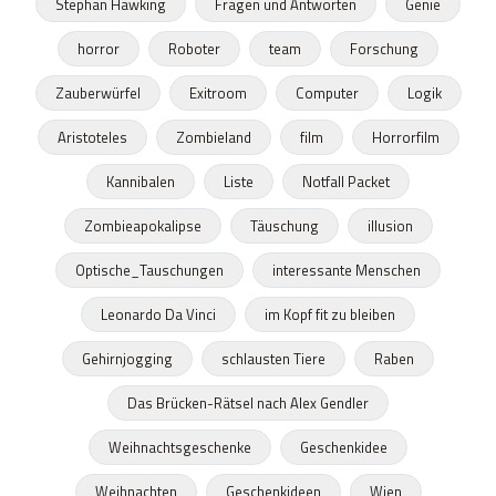
Stephan Hawking
Fragen und Antworten
Genie
horror
Roboter
team
Forschung
Zauberwürfel
Exitroom
Computer
Logik
Aristoteles
Zombieland
film
Horrorfilm
Kannibalen
Liste
Notfall Packet
Zombieapokalipse
Täuschung
illusion
Optische_Tauschungen
interessante Menschen
Leonardo Da Vinci
im Kopf fit zu bleiben
Gehirnjogging
schlausten Tiere
Raben
Das Brücken-Rätsel nach Alex Gendler
Weihnachtsgeschenke
Geschenkidee
Weihnachten
Geschenkideen
Wien