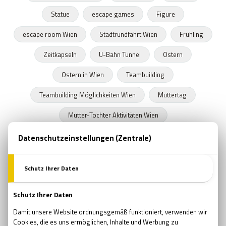
Statue
escape games
Figure
escape room Wien
Stadtrundfahrt Wien
Frühling
Zeitkapseln
U-Bahn Tunnel
Ostern
Ostern in Wien
Teambuilding
Teambuilding Möglichkeiten Wien
Muttertag
Mutter-Tochter Aktivitäten Wien
Geschenke zum Muttertag
Marvel
Comsics
Buchläden in Wien
Prüfung
Prüfungszeit
Schulende
Programmideen Wien
Teambildung
Verjüngung
Wellness
Wiedergeburt
Regeneration
Erholung
Pfingsten