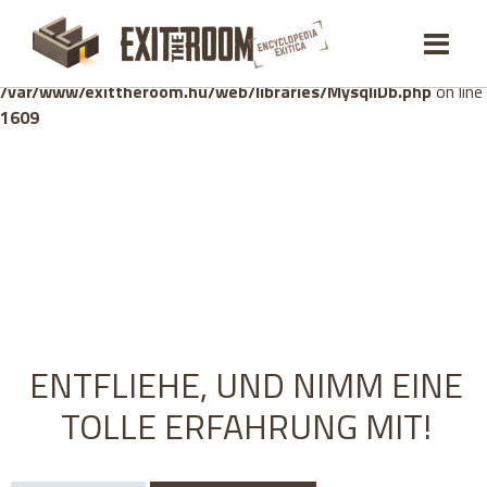
Warning
: mysqli_stmt::bind_param(): Number of variables
doesn't match number of parameters in prepared statement in
/var/www/exittheroom.hu/web/libraries/MysqliDb.php
on line
1609
ENTFLIEHE, UND NIMM EINE
TOLLE ERFAHRUNG MIT!