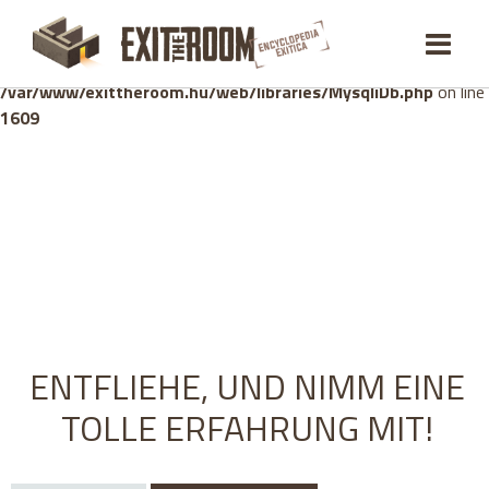
Warning
: mysqli_stmt::bind_param(): Number of variables
doesn't match number of parameters in prepared statement in
/var/www/exittheroom.hu/web/libraries/MysqliDb.php
on line
1609
ENTFLIEHE, UND NIMM EINE
TOLLE ERFAHRUNG MIT!