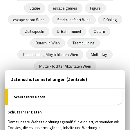
Statue
escape games
Figure
escape room Wien
Stadtrundfahrt Wien
Frühling
Zeitkapseln
U-Bahn Tunnel
Ostern
Ostern in Wien
Teambuilding
Teambuilding Möglichkeiten Wien
Muttertag
Mutter-Tochter Aktivitäten Wien
Geschenke zum Muttertag
Marvel
Comsics
Buchläden in Wien
Prüfung
Prüfungszeit
Schulende
Programmideen Wien
Teambildung
Verjüngung
Wellness
Wiedergeburt
Regeneration
Erholung
Pfingsten