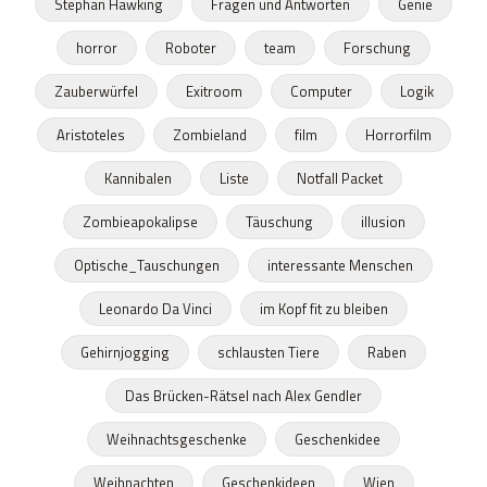
Stephan Hawking
Fragen und Antworten
Genie
horror
Roboter
team
Forschung
Zauberwürfel
Exitroom
Computer
Logik
Aristoteles
Zombieland
film
Horrorfilm
Kannibalen
Liste
Notfall Packet
Zombieapokalipse
Täuschung
illusion
Optische_Tauschungen
interessante Menschen
Leonardo Da Vinci
im Kopf fit zu bleiben
Gehirnjogging
schlausten Tiere
Raben
Das Brücken-Rätsel nach Alex Gendler
Weihnachtsgeschenke
Geschenkidee
Weihnachten
Geschenkideen
Wien