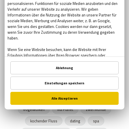
Pfingsten Bedeutung
kreative Geschenke
kreative
Brauerei
Bier bar
sommernacht
Sonnenwende
Sehenswürdigkeiten in Wien
urbane Legenden Wiens
Herbst
Herbstprogramm
verlassene Orte
verlassene Orte Wien
Junggesellenabschied
Exit The Game
Freizeitprogramme
UNICEF
Schule in der Kiste
SPENDEN
Zombies
Halloween 2019
Rätsel Quiz
Planet Erde
Erde
Graz
Vogelwolken
lila Planet
zwei Monde
kochender Fluss
dating
spa