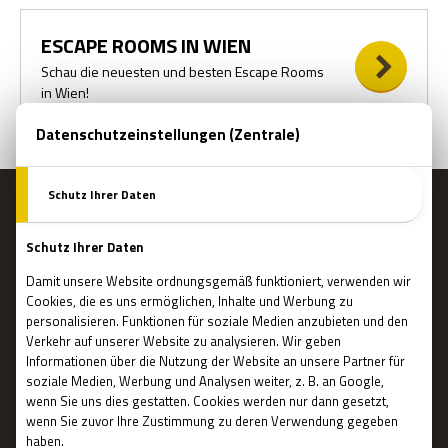
ESCAPE ROOMS IN WIEN
Schau die neuesten und besten Escape Rooms
in Wien!
MENÜ
Hauptseite
Geschenkgutschein
Reservierung und Preise
WAS IST EIN ESCAPE ROOM?
Räume
Teambuilding