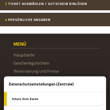
3
TICKET AUSWÄHLEN / GUTSCHEIN EINLÖSEN
4
PERSÖNLICHE ANGABEN
MENÜ
Hauptseite
Geschenkgutschein
Reservierung und Preise
WAS IST EIN ESCAPE ROOM?
Räume
Teambuilding
Teamcoaching