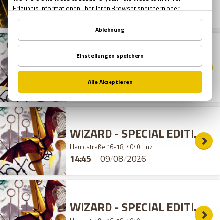
12:45
09
/
08
/
2026
WIZARD - SPECIAL EDITION
E
Hauptstraße 16-18, 4040 Linz
13:15
09
/
08
/
2026
WIZARD - SPECIAL EDITION
E
Hauptstraße 16-18, 4040 Linz
14:45
09
/
08
/
2026
WIZARD - SPECIAL EDITION
E