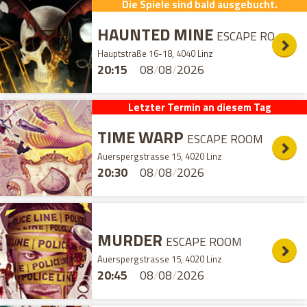
Die Spiele sind bald ausgebucht.
HAUNTED MINE
ESCAPE ROOM
Hauptstraße 16-18, 4040 Linz
20:15
08
/
08
/
2026
Letzter Termin an diesem Tag
TIME WARP
ESCAPE ROOM
Auerspergstrasse 15, 4020 Linz
20:30
08
/
08
/
2026
MURDER
ESCAPE ROOM
Auerspergstrasse 15, 4020 Linz
20:45
08
/
08
/
2026