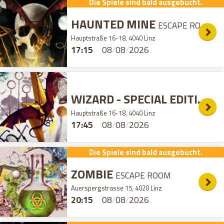
Die Spiele sind bald ausgebucht.
HAUNTED MINE
ESCAPE ROOM
Hauptstraße 16-18, 4040 Linz
17:15
08
/
08
/
2026
WIZARD - SPECIAL EDITION
E
Hauptstraße 16-18, 4040 Linz
17:45
08
/
08
/
2026
Die Spiele sind bald ausgebucht.
ZOMBIE
ESCAPE ROOM
Auerspergstrasse 15, 4020 Linz
20:15
08
/
08
/
2026