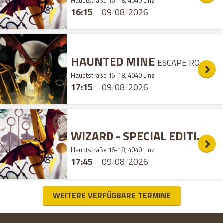
Hauptstraße 16-18, 4040 Linz
16:15
09
/
08
/
2026
HAUNTED MINE
ESCAPE ROOM
Hauptstraße 16-18, 4040 Linz
17:15
09
/
08
/
2026
WIZARD - SPECIAL EDITION
E
Hauptstraße 16-18, 4040 Linz
17:45
09
/
08
/
2026
WEITERE VERFÜGBARE TERMINE