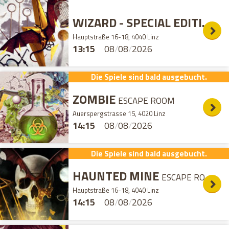
WIZARD - SPECIAL EDITION
E
Hauptstraße 16-18, 4040 Linz
13:15
08
/
08
/
2026
Die Spiele sind bald ausgebucht.
ZOMBIE
ESCAPE ROOM
Auerspergstrasse 15, 4020 Linz
14:15
08
/
08
/
2026
Die Spiele sind bald ausgebucht.
HAUNTED MINE
ESCAPE ROOM
Hauptstraße 16-18, 4040 Linz
14:15
08
/
08
/
2026