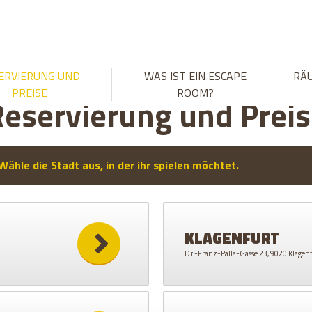
ERVIERUNG UND
WAS IST EIN ESCAPE
RÄ
PREISE
ROOM?
eservierung und Prei
Wähle die Stadt aus, in der ihr spielen möchtet.
KLAGENFURT
Dr.-Franz-Palla-Gasse 23, 9020 Klagen