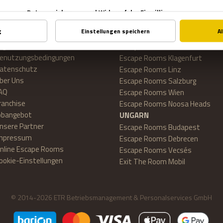
WICHTIG
STANDORTE
ontakt
ÖSTERREICH
llgemeine
Escape Rooms Graz
enutzungsbedingungen
Escape Rooms Klagenfurt
atenschutz
Escape Rooms Linz
ber Uns
Escape Rooms Salzburg
AQ
Escape Rooms Wien
ranchise
Escape Rooms Noosa Heads
obangebot
UNGARN
nsere Partner
Escape Rooms Budapest
mpressum
Escape Rooms Debrecen
nline Escape Rooms
Escape Rooms Vecsés
ookie-Einstellungen
Exit The Room Mobil
© 2014-2026 ETR Betriebsmanagement & Personalservices GmbH