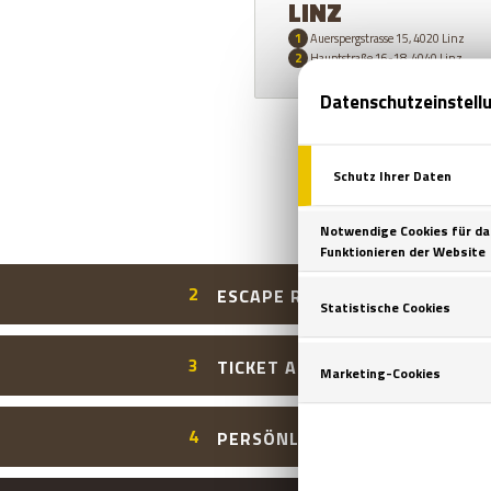
LINZ
1
Auerspergstrasse 15, 4020 Linz
2
Hauptstraße 16-18, 4040 Linz
2
ESCAPE ROOM WÄHLEN
3
TICKET AUSWÄHLEN / GUTSCH
4
PERSÖNLICHE ANGABEN