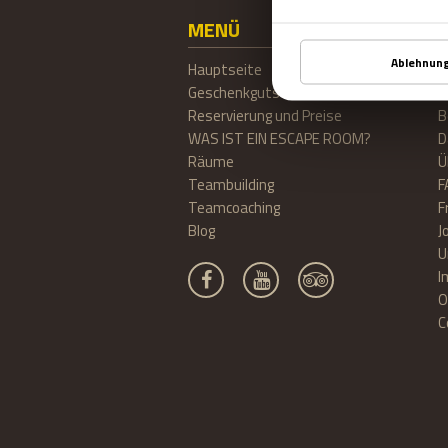
MENÜ
Hauptseite
K
Geschenkgutschein
A
Reservierung und Preise
B
WAS IST EIN ESCAPE ROOM?
D
Räume
Ü
Teambuilding
F
Teamcoaching
F
Blog
J
U
I
O
C