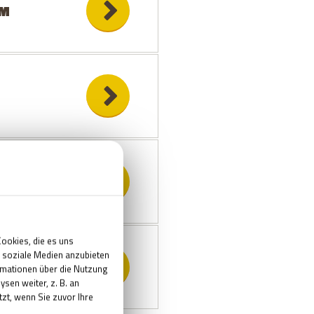
OM
OM
SCAPE ROOM