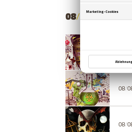
08
/
08
/
2026
- 
08
/
0
08
/
0
08
/
0