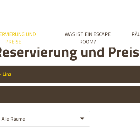
ERVIERUNG UND
WAS IST EIN ESCAPE
RÄ
PREISE
ROOM?
eservierung und Prei
- Linz