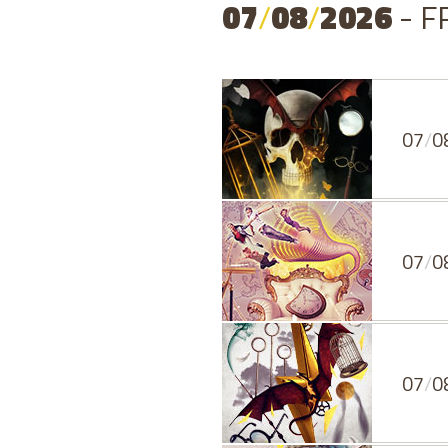
07
/
08
/
2026
- F
07
/
0
07
/
0
07
/
0