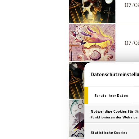
07
/
0
07
/
0
07
/
0
07
/
0