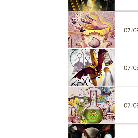
07
/
0
07
/
0
07
/
0